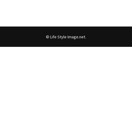
©
Life Style Image.net
.